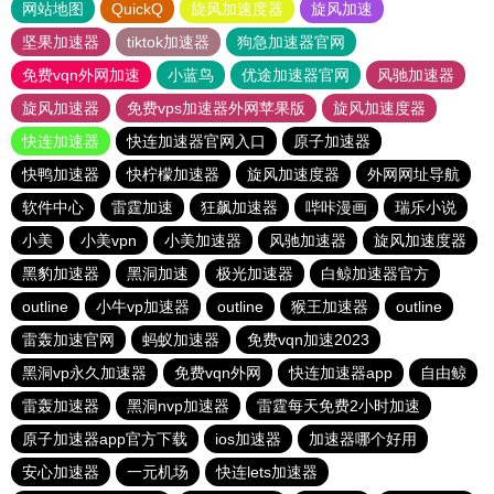
网站地图
QuickQ
旋风加速度器
旋风加速
坚果加速器
tiktok加速器
狗急加速器官网
免费vqn外网加速
小蓝鸟
优途加速器官网
风驰加速器
旋风加速器
免费vps加速器外网苹果版
旋风加速度器
快连加速器
快连加速器官网入口
原子加速器
快鸭加速器
快柠檬加速器
旋风加速度器
外网网址导航
软件中心
雷霆加速
狂飙加速器
哔咔漫画
瑞乐小说
小美
小美vpn
小美加速器
风驰加速器
旋风加速度器
黑豹加速器
黑洞加速
极光加速器
白鲸加速器官方
outline
小牛vp加速器
outline
猴王加速器
outline
雷轰加速官网
蚂蚁加速器
免费vqn加速2023
黑洞vp永久加速器
免费vqn外网
快连加速器app
自由鲸
雷轰加速器
黑洞nvp加速器
雷霆每天免费2小时加速
原子加速器app官方下载
ios加速器
加速器哪个好用
安心加速器
一元机场
快连lets加速器