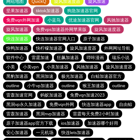
网站地图
QuickQ
旋风加速度器
旋风加速
坚果加速器
tiktok加速器
狗急加速器官网
免费vqn外网加速
小蓝鸟
优途加速器官网
风驰加速器
旋风加速器
免费vps加速器外网苹果版
旋风加速度器
快连加速器
快连加速器官网入口
原子加速器
快鸭加速器
快柠檬加速器
旋风加速度器
外网网址导航
软件中心
雷霆加速
狂飙加速器
哔咔漫画
瑞乐小说
小美
小美vpn
小美加速器
风驰加速器
旋风加速度器
黑豹加速器
黑洞加速
极光加速器
白鲸加速器官方
outline
小牛vp加速器
outline
猴王加速器
outline
雷轰加速官网
蚂蚁加速器
免费vqn加速2023
黑洞vp永久加速器
免费vqn外网
快连加速器app
自由鲸
雷轰加速器
黑洞nvp加速器
雷霆每天免费2小时加速
原子加速器app官方下载
ios加速器
加速器哪个好用
安心加速器
一元机场
快连lets加速器