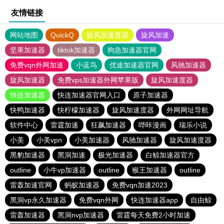
友情链接
网站地图
QuickQ
旋风加速度器
旋风加速
坚果加速器
tiktok加速器
狗急加速器官网
免费vqn外网加速
小蓝鸟
优途加速器官网
风驰加速器
旋风加速器
免费vps加速器外网苹果版
旋风加速度器
快连加速器
快连加速器官网入口
原子加速器
快鸭加速器
快柠檬加速器
旋风加速度器
外网网址导航
软件中心
雷霆加速
狂飙加速器
哔咔漫画
瑞乐小说
小美
小美vpn
小美加速器
风驰加速器
旋风加速度器
黑豹加速器
黑洞加速
极光加速器
白鲸加速器官方
outline
小牛vp加速器
outline
猴王加速器
outline
雷轰加速官网
蚂蚁加速器
免费vqn加速2023
黑洞vp永久加速器
免费vqn外网
快连加速器app
自由鲸
雷轰加速器
黑洞nvp加速器
雷霆每天免费2小时加速