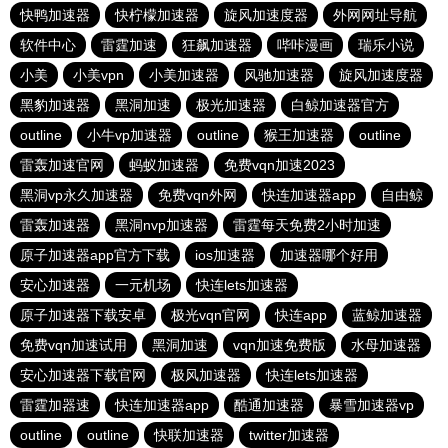
快鸭加速器
快柠檬加速器
旋风加速度器
外网网址导航
软件中心
雷霆加速
狂飙加速器
哔咔漫画
瑞乐小说
小美
小美vpn
小美加速器
风驰加速器
旋风加速度器
黑豹加速器
黑洞加速
极光加速器
白鲸加速器官方
outline
小牛vp加速器
outline
猴王加速器
outline
雷轰加速官网
蚂蚁加速器
免费vqn加速2023
黑洞vp永久加速器
免费vqn外网
快连加速器app
自由鲸
雷轰加速器
黑洞nvp加速器
雷霆每天免费2小时加速
原子加速器app官方下载
ios加速器
加速器哪个好用
安心加速器
一元机场
快连lets加速器
原子加速器下载安卓
极光vqn官网
快连app
蓝鲸加速器
免费vqn加速试用
黑洞加速
vqn加速免费版
水母加速器
安心加速器下载官网
极风加速器
快连lets加速器
雷霆加器速
快连加速器app
酷通加速器
暴雪加速器vp
outline
outline
快联加速器
twitter加速器