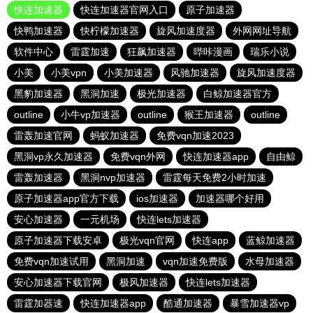
快连加速器
快连加速器官网入口
原子加速器
快鸭加速器
快柠檬加速器
旋风加速度器
外网网址导航
软件中心
雷霆加速
狂飙加速器
哔咔漫画
瑞乐小说
小美
小美vpn
小美加速器
风驰加速器
旋风加速度器
黑豹加速器
黑洞加速
极光加速器
白鲸加速器官方
outline
小牛vp加速器
outline
猴王加速器
outline
雷轰加速官网
蚂蚁加速器
免费vqn加速2023
黑洞vp永久加速器
免费vqn外网
快连加速器app
自由鲸
雷轰加速器
黑洞nvp加速器
雷霆每天免费2小时加速
原子加速器app官方下载
ios加速器
加速器哪个好用
安心加速器
一元机场
快连lets加速器
原子加速器下载安卓
极光vqn官网
快连app
蓝鲸加速器
免费vqn加速试用
黑洞加速
vqn加速免费版
水母加速器
安心加速器下载官网
极风加速器
快连lets加速器
雷霆加器速
快连加速器app
酷通加速器
暴雪加速器vp