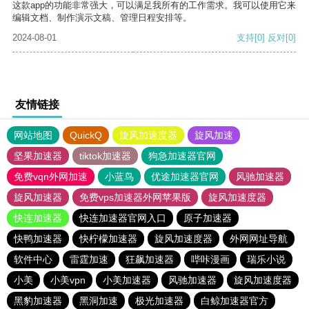
这款app的功能非常强大，可以满足我所有的工作需求。我可以使用它来
编辑文档、制作演示文稿、管理日程安排等。
2024-08-01
支持
[0]
反对
[0]
友情链接
网站地图
QuickQ
旋风加速度器
旋风加速
坚果加速器
tiktok加速器
狗急加速器官网
免费vqn外网加速
小蓝鸟
优途加速器官网
风驰加速器
旋风加速器
免费vps加速器外网苹果版
旋风加速度器
快连加速器
快连加速器官网入口
原子加速器
快鸭加速器
快柠檬加速器
旋风加速度器
外网网址导航
软件中心
雷霆加速
狂飙加速器
哔咔漫画
瑞乐小说
小美
小美vpn
小美加速器
风驰加速器
旋风加速度器
黑豹加速器
黑洞加速
极光加速器
白鲸加速器官方