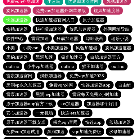
免费vqn外网加速
小蓝鸟
优途加速器官网
风驰加速器
旋风加速器
免费vps加速器外网苹果版
旋风加速度器
快连加速器
快连加速器官网入口
原子加速器
快鸭加速器
快柠檬加速器
旋风加速度器
外网网址导航
软件中心
雷霆加速
狂飙加速器
哔咔漫画
瑞乐小说
小美
小美vpn
小美加速器
风驰加速器
旋风加速度器
黑豹加速器
黑洞加速
极光加速器
白鲸加速器官方
outline
小牛vp加速器
outline
猴王加速器
outline
雷轰加速官网
蚂蚁加速器
免费vqn加速2023
黑洞vp永久加速器
免费vqn外网
快连加速器app
自由鲸
雷轰加速器
黑洞nvp加速器
雷霆每天免费2小时加速
原子加速器app官方下载
ios加速器
加速器哪个好用
安心加速器
一元机场
快连lets加速器
原子加速器下载安卓
极光vqn官网
快连app
蓝鲸加速器
免费vqn加速试用
黑洞加速
vqn加速免费版
水母加速器