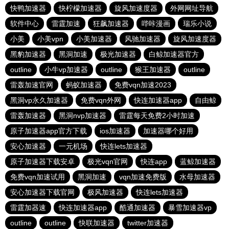
快鸭加速器
快柠檬加速器
旋风加速度器
外网网址导航
软件中心
雷霆加速
狂飙加速器
哔咔漫画
瑞乐小说
小美
小美vpn
小美加速器
风驰加速器
旋风加速度器
黑豹加速器
黑洞加速
极光加速器
白鲸加速器官方
outline
小牛vp加速器
outline
猴王加速器
outline
雷轰加速官网
蚂蚁加速器
免费vqn加速2023
黑洞vp永久加速器
免费vqn外网
快连加速器app
自由鲸
雷轰加速器
黑洞nvp加速器
雷霆每天免费2小时加速
原子加速器app官方下载
ios加速器
加速器哪个好用
安心加速器
一元机场
快连lets加速器
原子加速器下载安卓
极光vqn官网
快连app
蓝鲸加速器
免费vqn加速试用
黑洞加速
vqn加速免费版
水母加速器
安心加速器下载官网
极风加速器
快连lets加速器
雷霆加器速
快连加速器app
酷通加速器
暴雪加速器vp
outline
outline
快联加速器
twitter加速器