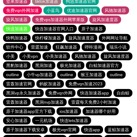
坚果加速器
tiktok加速器
狗急加速器官网
免费vqn外网加速
小蓝鸟
优途加速器官网
风驰加速器
旋风加速器
免费vps加速器外网苹果版
旋风加速度器
快连加速器
快连加速器官网入口
原子加速器
快鸭加速器
快柠檬加速器
旋风加速度器
外网网址导航
软件中心
雷霆加速
狂飙加速器
哔咔漫画
瑞乐小说
小美
小美vpn
小美加速器
风驰加速器
旋风加速度器
黑豹加速器
黑洞加速
极光加速器
白鲸加速器官方
outline
小牛vp加速器
outline
猴王加速器
outline
雷轰加速官网
蚂蚁加速器
免费vqn加速2023
黑洞vp永久加速器
免费vqn外网
快连加速器app
自由鲸
雷轰加速器
黑洞nvp加速器
雷霆每天免费2小时加速
原子加速器app官方下载
ios加速器
加速器哪个好用
安心加速器
一元机场
快连lets加速器
原子加速器下载安卓
极光vqn官网
快连app
蓝鲸加速器