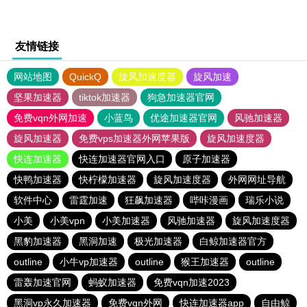
友情链接
网站地图
QuickQ
旋风加速度器
旋风加速
坚果加速器
tiktok加速器
狗急加速器官网
免费vqn外网加速
小蓝鸟
优途加速器官网
风驰加速器
旋风加速器
免费vps加速器外网苹果版
旋风加速度器
快连加速器
快连加速器官网入口
原子加速器
快鸭加速器
快柠檬加速器
旋风加速度器
外网网址导航
软件中心
雷霆加速
狂飙加速器
哔咔漫画
瑞乐小说
小美
小美vpn
小美加速器
风驰加速器
旋风加速度器
黑豹加速器
黑洞加速
极光加速器
白鲸加速器官方
outline
小牛vp加速器
outline
猴王加速器
outline
雷轰加速官网
蚂蚁加速器
免费vqn加速2023
黑洞vp永久加速器
免费vqn外网
快连加速器app
自由鲸