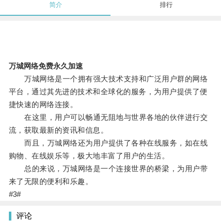
简介
排行
万城网络免费永久加速
万城网络是一个拥有强大技术支持和广泛用户群的网络
平台，通过其先进的技术和全球化的服务，为用户提供了便
捷快速的网络连接。
在这里，用户可以畅通无阻地与世界各地的伙伴进行交
流，获取最新的资讯和信息。
而且，万城网络还为用户提供了各种在线服务，如在线
购物、在线娱乐等，极大地丰富了用户的生活。
总的来说，万城网络是一个连接世界的桥梁，为用户带
来了无限的便利和乐趣。
#3#
评论