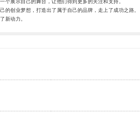
一个展示自己的舞台，让他们得到更多的关注和支持。
己的创业梦想，打造出了属于自己的品牌，走上了成功之路。
了新动力。