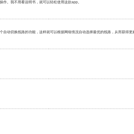
操作。我不用看说明书，就可以轻松使用这款app。
一个自动切换线路的功能，这样就可以根据网络情况自动选择最优的线路，从而获得更