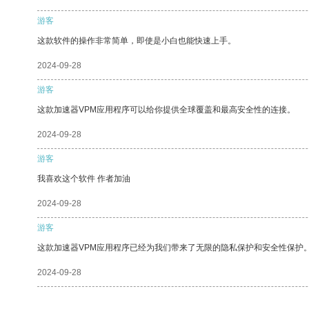
游客
这款软件的操作非常简单，即使是小白也能快速上手。
2024-09-28
游客
这款加速器VPM应用程序可以给你提供全球覆盖和最高安全性的连接。
2024-09-28
游客
我喜欢这个软件 作者加油
2024-09-28
游客
这款加速器VPM应用程序已经为我们带来了无限的隐私保护和安全性保护
2024-09-28