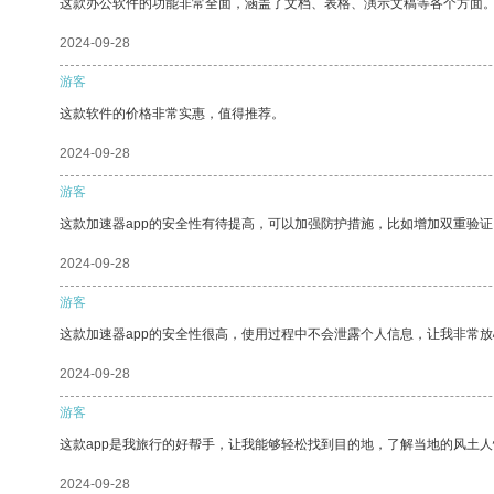
这款办公软件的功能非常全面，涵盖了文档、表格、演示文稿等各个方面
2024-09-28
游客
这款软件的价格非常实惠，值得推荐。
2024-09-28
游客
这款加速器app的安全性有待提高，可以加强防护措施，比如增加双重验证
2024-09-28
游客
这款加速器app的安全性很高，使用过程中不会泄露个人信息，让我非常放
2024-09-28
游客
这款app是我旅行的好帮手，让我能够轻松找到目的地，了解当地的风土人
2024-09-28