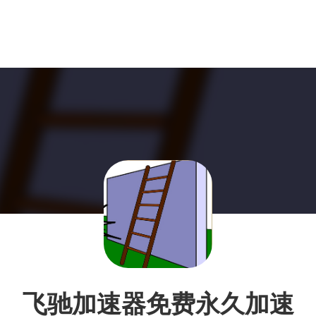
飞驰加速器免费永久加速