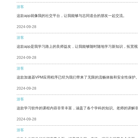
游客
这款app就像我的社交平台，让我能够与志同道合的朋友一起交流。
2024-09-28
游客
这款app是我学习路上的良师益友，让我能够随时随地学习新知识，拓宽视
2024-09-28
游客
这款加速器VPM应用程序已经为我们带来了无限的流畅体验和安全性保护
2024-09-28
游客
这款学习软件的课程内容非常丰富，涵盖了各个学科的知识。老师的讲解
2024-09-28
游客