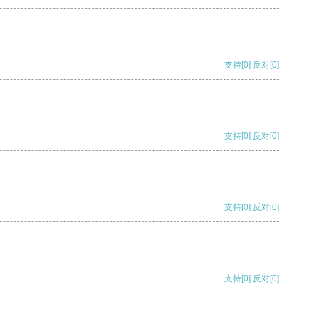
支持
[0]
反对
[0]
支持
[0]
反对
[0]
支持
[0]
反对
[0]
支持
[0]
反对
[0]