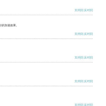
支持
[0]
反对
[0]
好的加速效果。
支持
[0]
反对
[0]
支持
[0]
反对
[0]
支持
[0]
反对
[0]
支持
[0]
反对
[0]