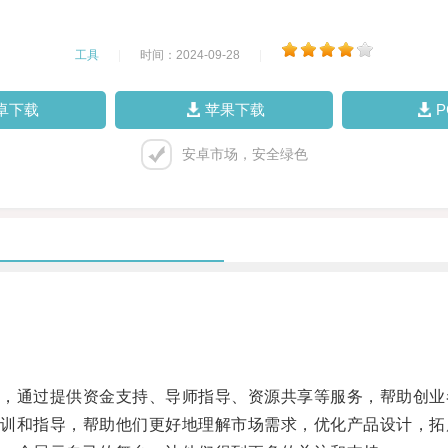
工具
|
时间：2024-09-28
|
卓下载
苹果下载
安卓市场，安全绿色
通过提供资金支持、导师指导、资源共享等服务，帮助创业
和指导，帮助他们更好地理解市场需求，优化产品设计，拓