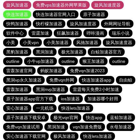
旋风加速器
免费vps加速器外网苹果版
旋风加速度器
快连加速器
快连加速器官网入口
原子加速器
快鸭加速器
快柠檬加速器
旋风加速度器
外网网址导航
软件中心
雷霆加速
狂飙加速器
哔咔漫画
瑞乐小说
小美
小美vpn
小美加速器
风驰加速器
旋风加速度器
黑豹加速器
黑洞加速
极光加速器
白鲸加速器官方
outline
小牛vp加速器
outline
猴王加速器
outline
雷轰加速官网
蚂蚁加速器
免费vqn加速2023
黑洞vp永久加速器
免费vqn外网
快连加速器app
自由鲸
雷轰加速器
黑洞nvp加速器
雷霆每天免费2小时加速
原子加速器app官方下载
ios加速器
加速器哪个好用
安心加速器
一元机场
快连lets加速器
原子加速器下载安卓
极光vqn官网
快连app
蓝鲸加速器
免费vqn加速试用
黑洞加速
vqn加速免费版
水母加速器
安心加速器下载官网
极风加速器
快连lets加速器