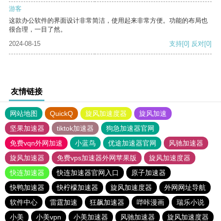
游客
这款办公软件的界面设计非常简洁，使用起来非常方便。功能的布局也
很合理，一目了然。
2024-08-15
支持
[0]
反对
[0]
友情链接
网站地图
QuickQ
旋风加速度器
旋风加速
坚果加速器
tiktok加速器
狗急加速器官网
免费vqn外网加速
小蓝鸟
优途加速器官网
风驰加速器
旋风加速器
免费vps加速器外网苹果版
旋风加速度器
快连加速器
快连加速器官网入口
原子加速器
快鸭加速器
快柠檬加速器
旋风加速度器
外网网址导航
软件中心
雷霆加速
狂飙加速器
哔咔漫画
瑞乐小说
小美
小美vpn
小美加速器
风驰加速器
旋风加速度器