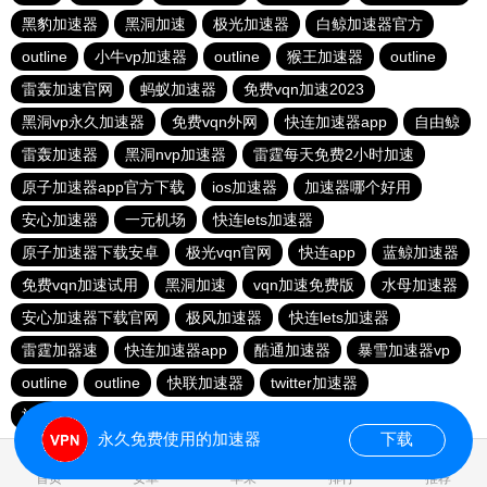
黑豹加速器
黑洞加速
极光加速器
白鲸加速器官方
outline
小牛vp加速器
outline
猴王加速器
outline
雷轰加速官网
蚂蚁加速器
免费vqn加速2023
黑洞vp永久加速器
免费vqn外网
快连加速器app
自由鲸
雷轰加速器
黑洞nvp加速器
雷霆每天免费2小时加速
原子加速器app官方下载
ios加速器
加速器哪个好用
安心加速器
一元机场
快连lets加速器
原子加速器下载安卓
极光vqn官网
快连app
蓝鲸加速器
免费vqn加速试用
黑洞加速
vqn加速免费版
水母加速器
安心加速器下载官网
极风加速器
快连lets加速器
雷霆加器速
快连加速器app
酷通加速器
暴雪加速器vp
outline
outline
快联加速器
twitter加速器
旋风加速度器
香蕉加速器官网正版
永久免费使用的加速器
下载
0.022492s
首页
安卓
苹果
排行
推荐