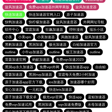
旋风加速器
免费vps加速器外网苹果版
旋风加速度器
快连加速器
快连加速器官网入口
原子加速器
快鸭加速器
快柠檬加速器
旋风加速度器
外网网址导航
软件中心
雷霆加速
狂飙加速器
哔咔漫画
瑞乐小说
小美
小美vpn
小美加速器
风驰加速器
旋风加速度器
黑豹加速器
黑洞加速
极光加速器
白鲸加速器官方
outline
小牛vp加速器
outline
猴王加速器
outline
雷轰加速官网
蚂蚁加速器
免费vqn加速2023
黑洞vp永久加速器
免费vqn外网
快连加速器app
自由鲸
雷轰加速器
黑洞nvp加速器
雷霆每天免费2小时加速
原子加速器app官方下载
ios加速器
加速器哪个好用
安心加速器
一元机场
快连lets加速器
原子加速器下载安卓
极光vqn官网
快连app
蓝鲸加速器
免费vqn加速试用
黑洞加速
vqn加速免费版
水母加速器